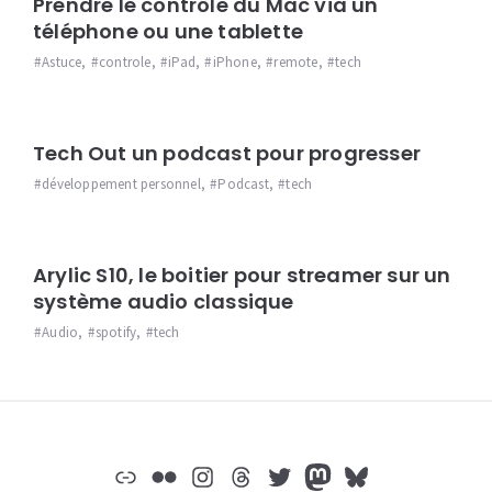
Prendre le contrôle du Mac via un
téléphone ou une tablette
Astuce
,
controle
,
iPad
,
iPhone
,
remote
,
tech
Tech Out un podcast pour progresser
développement personnel
,
Podcast
,
tech
Arylic S10, le boitier pour streamer sur un
système audio classique
Audio
,
spotify
,
tech
Widgets
Lien
Flickr
Instagram
Threads
Twitter
Mastodon
Bluesky