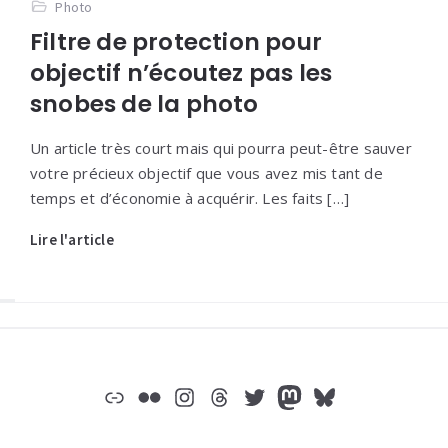
Photo
Filtre de protection pour
objectif n’écoutez pas les
snobes de la photo
Un article très court mais qui pourra peut-être sauver
votre précieux objectif que vous avez mis tant de
temps et d’économie à acquérir. Les faits […]
Lire l'article
Widgets
Lien
Flickr
Instagram
Threads
Twitter
Mastodon
Bluesky