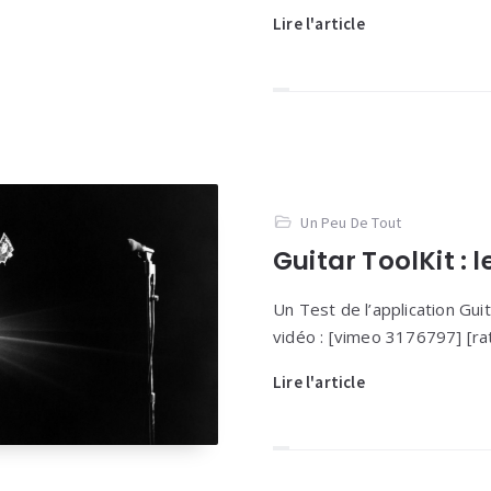
Lire l'article
Un Peu De Tout
Guitar ToolKit : l
Un Test de l’application Gui
vidéo : [vimeo 3176797] [rat
Lire l'article