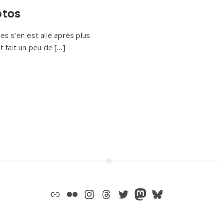
otos
es s’en est allé après plus
t fait un peu de […]
Lien
Flickr
Instagram
Threads
Twitter
Mastodon
Bluesky