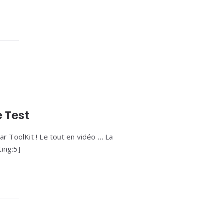
e Test
tar ToolKit ! Le tout en vidéo … La
ing:5]