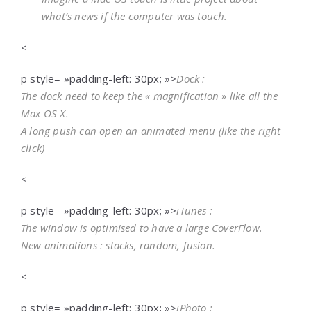
what’s news if the computer was touch.
<
p style= »padding-left: 30px; »>
Dock :
The dock need to keep the « magnification » like all the
Max OS X.
A long push can open an animated menu (like the right
click)
<
p style= »padding-left: 30px; »>
iTunes :
The window is optimised to have a large CoverFlow.
New animations : stacks, random, fusion.
<
p style= »padding-left: 30px; »>
iPhoto :