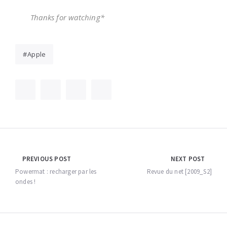
Thanks for watching*
Apple
Navigation
PREVIOUS POST
NEXT POST
de
Powermat : recharger par les
Revue du net [2009_S2]
ondes !
l’article