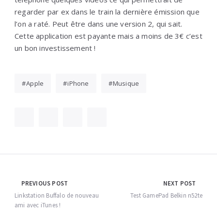
regarder par ex dans le train la dernière émission que
l’on a raté. Peut être dans une version 2, qui sait.
Cette application est payante mais a moins de 3€ c’est
un bon investissement !
Apple
iPhone
Musique
Navigation
PREVIOUS POST
NEXT POST
de
Linkstation Buffalo de nouveau
Test GamePad Belkin n52te
ami avec iTunes !
l’article