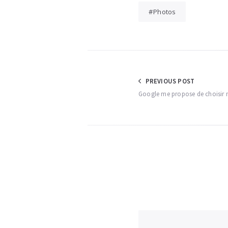
Photos
Navigation
PREVIOUS POST
Google me propose de choisir 
de
l’article