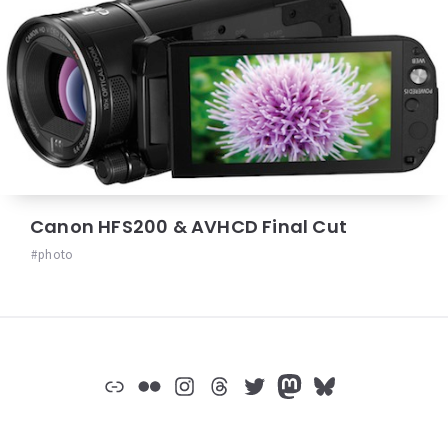
Canon HFS200 & AVHCD Final Cut
photo
Widgets
Lien
Flickr
Instagram
Threads
Twitter
Mastodon
Bluesky