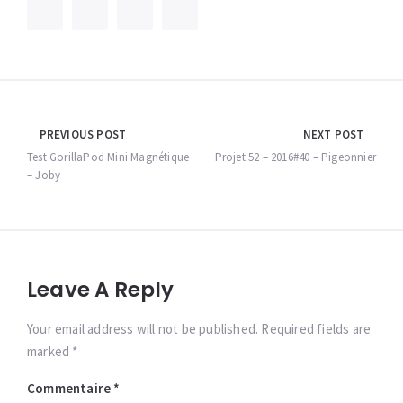
Navigation
PREVIOUS POST
NEXT POST
de
Test GorillaPod Mini Magnétique
Projet 52 – 2016#40 – Pigeonnier
– Joby
l’article
Leave A Reply
Your email address will not be published. Required fields are
marked *
Commentaire
*