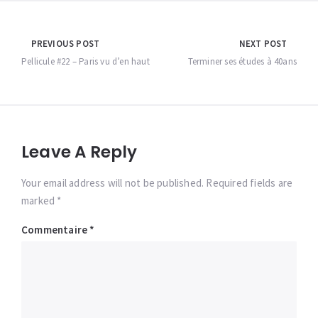
Navigation
PREVIOUS POST
NEXT POST
de
Pellicule #22 – Paris vu d’en haut
Terminer ses études à 40ans
l’article
Leave A Reply
Your email address will not be published. Required fields are
marked *
Commentaire
*