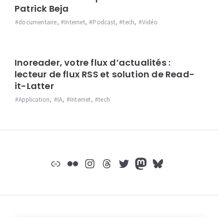
Patrick Beja
documentaire
,
Internet
,
Podcast
,
tech
,
Vidéo
Inoreader, votre flux d’actualités :
lecteur de flux RSS et solution de Read-
it-Latter
Application
,
IA
,
Internet
,
tech
Widgets
Lien
Flickr
Instagram
Threads
Twitter
Mastodon
Bluesky