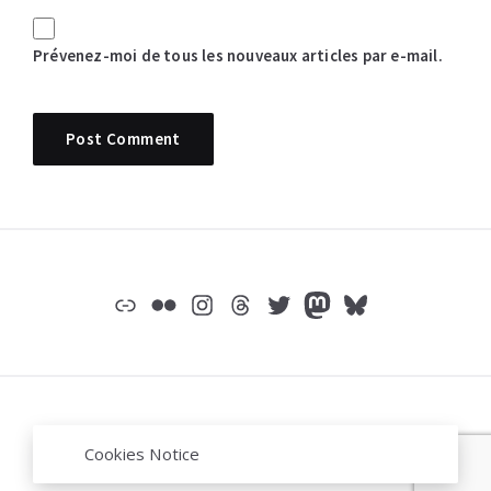
Prévenez-moi de tous les nouveaux articles par e-mail.
Widgets
Lien
Flickr
Instagram
Threads
Twitter
Mastodon
Bluesky
© jeromep.net /
mentions légales
/
Mastodon
Cookies Notice