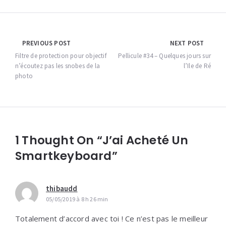
Navigation
PREVIOUS POST
NEXT POST
de
Filtre de protection pour objectif
Pellicule #34 – Quelques jours sur
n’écoutez pas les snobes de la
l’Ile de Ré
l’article
photo
1 Thought On “J’ai Acheté Un
Smartkeyboard”
thibaudd
05/05/2019 à 8 h 26 min
Totalement d’accord avec toi ! Ce n’est pas le meilleur