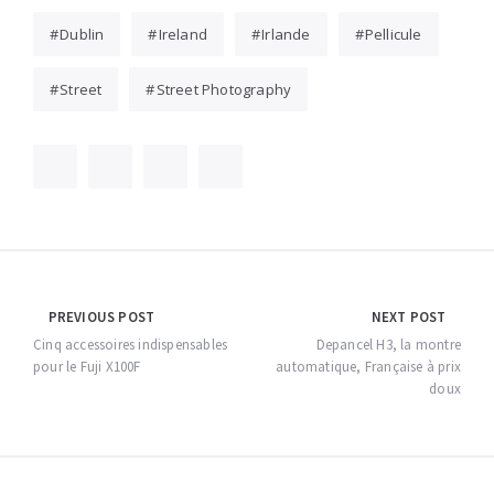
Dublin
Ireland
Irlande
Pellicule
Street
Street Photography
Navigation
PREVIOUS POST
NEXT POST
de
Cinq accessoires indispensables
Depancel H3, la montre
pour le Fuji X100F
automatique, Française à prix
l’article
doux