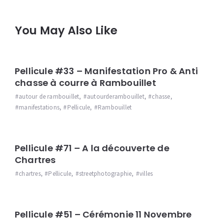
You May Also Like
Pellicule #33 – Manifestation Pro & Anti
chasse à courre à Rambouillet
autour de rambouillet
,
autourderambouillet
,
chasse
,
manifestations
,
Pellicule
,
Rambouillet
Pellicule #71 – A la découverte de
Chartres
chartres
,
Pellicule
,
streetphotographie
,
villes
Pellicule #51 – Cérémonie 11 Novembre