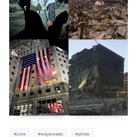
Livre
meyerowitz
photo