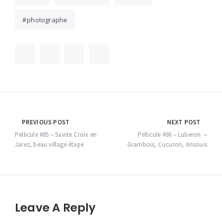
photographe
Navigation
PREVIOUS POST
NEXT POST
de
Pellicule #85 – Sainte Croix en
Pellicule #86 – Luberon –
Jarez, beau village étape
Grambois, Cucuron, Ansouis
l’article
Leave A Reply