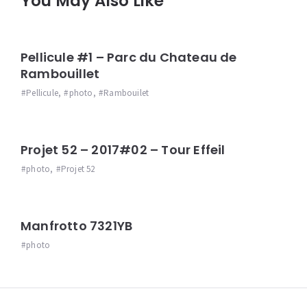
You May Also Like
Pellicule #1 – Parc du Chateau de
Rambouillet
Pellicule
,
photo
,
Rambouilet
Projet 52 – 2017#02 – Tour Effeil
photo
,
Projet 52
Manfrotto 7321YB
photo