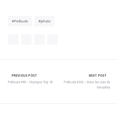
Pellicule
photo
Navigation
PREVIOUS POST
NEXT POST
de
Pellicule #99 – Olympus Trip 35
Pellicule #101 – Dans les rues de
Versailles
l’article