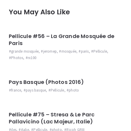
You May Also Like
Pellicule #56 – La Grande Mosquée de
Paris
grande mosquée
,
jeromep
,
mosquée
,
paris
,
Pellicule
,
Photos
,
rx100
Pays Basque (Photos 2016)
france
,
pays basque
,
Pellicule
,
photo
Pellicule #75 – Stresa & Le Parc
Pallavicino (Lac Majeur, Italie)
iles
,
italie
,
Pellicule
,
photo
,
Ricoh GRIII