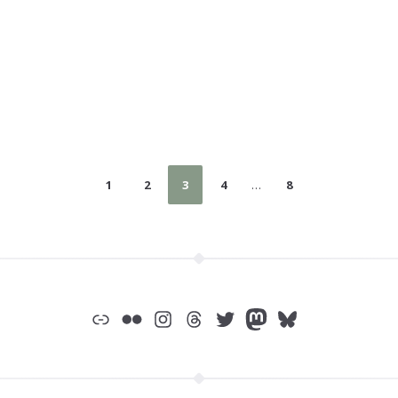
1
2
3
4
…
8
Lien
Flickr
Instagram
Threads
Twitter
Mastodon
Bluesky