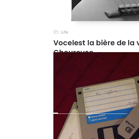
Life
Vocelest la bière de la 
Chevreuse
Samedi dernier j’ai fat la découverte d
pleine vallée de Chevreuse. Le proprié
passionné, organisait une journée […]
Lire l'article