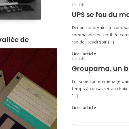
Life
UPS se fou du m
Dimanche dernier je command
commande est notifiée comm
vallée de
rapide ! Jeudi soir […]
Lire l'article
Life
’un brasseur de bière en
Groupama, un b
taire, Emmanuel Ray, un vrai
Lorsque l’on emménage dans
temps à consacrer au choix 
[…]
Lire l'article