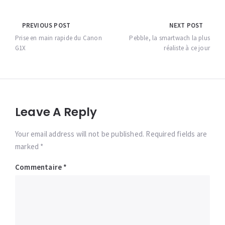
Navigation
PREVIOUS POST
NEXT POST
de
Prise en main rapide du Canon
Pebble, la smartwach la plus
G1X
réaliste à ce jour
l’article
Leave A Reply
Your email address will not be published. Required fields are
marked *
Commentaire
*