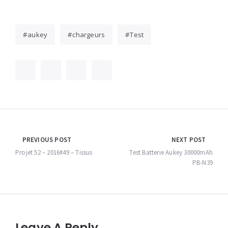
aukey
chargeurs
Test
Navigation
PREVIOUS POST
NEXT POST
de
Projet 52 – 2016#49 – Tissus
Test Batterie Aukey 30000mAh
PB-N39
l’article
Leave A Reply