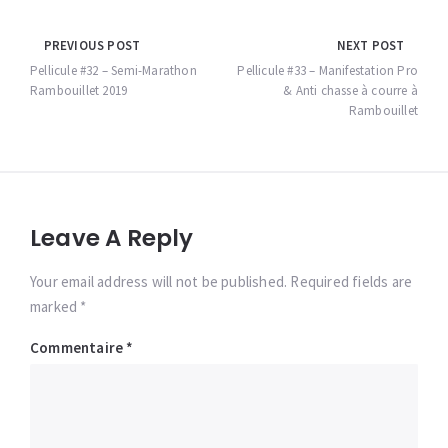
Navigation
PREVIOUS POST
NEXT POST
de
Pellicule #32 – Semi-Marathon
Pellicule #33 – Manifestation Pro
Rambouillet 2019
& Anti chasse à courre à
l’article
Rambouillet
Leave A Reply
Your email address will not be published. Required fields are
marked *
Commentaire
*