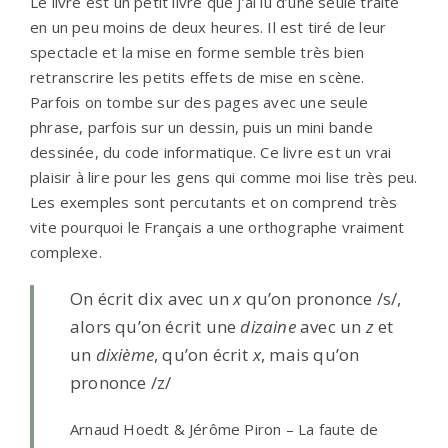
Le livre est un petit livre que j’ai lu d’une seule traite
en un peu moins de deux heures. Il est tiré de leur
spectacle et la mise en forme semble très bien
retranscrire les petits effets de mise en scène.
Parfois on tombe sur des pages avec une seule
phrase, parfois sur un dessin, puis un mini bande
dessinée, du code informatique. Ce livre est un vrai
plaisir à lire pour les gens qui comme moi lise très peu.
Les exemples sont percutants et on comprend très
vite pourquoi le Français a une orthographe vraiment
complexe.
On écrit dix avec un
x
qu’on prononce /s/,
alors qu’on écrit une
dizaine
avec un
z
et
un
dixième
, qu’on écrit
x
, mais qu’on
prononce /z/
Arnaud Hoedt & Jérôme Piron – La faute de