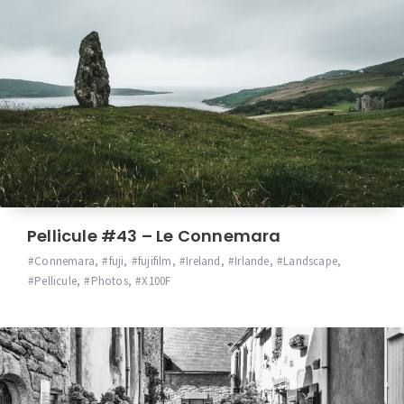
Pellicule #43 – Le Connemara
Connemara
,
fuji
,
fujifilm
,
Ireland
,
Irlande
,
Landscape
,
Pellicule
,
Photos
,
X100F