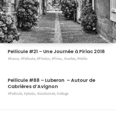
Pellicule #21 – Une Journée à Piriac 2018
france
,
Pellicule
,
Photos
,
Piriac
,
ruelles
,
Vidéo
Pellicule #88 – Luberon – Autour de
Cabrières d’Avignon
Pellicule
,
photo
,
randonnée
,
village