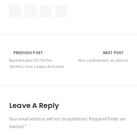
Navigation
PREVIOUS POST
NEXT POST
de
Beyerdynamic DT770 Pro
Mon confinement, en photos
32ohms, mon casque de bureau
l’article
Leave A Reply
Your email address will not be published. Required fields are
marked *