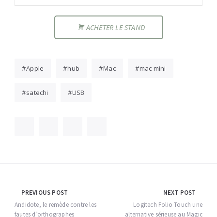
ACHETER LE STAND
Apple
hub
Mac
mac mini
satechi
USB
Navigation
PREVIOUS POST
NEXT POST
de
Andidote, le remède contre les
Logitech Folio Touch une
fautes d’orthographes
alternative sérieuse au Magic