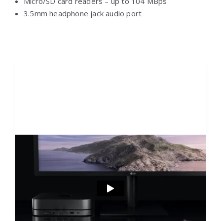
Micro/SD card readers – up to 104 MBps
3.5mm headphone jack audio port