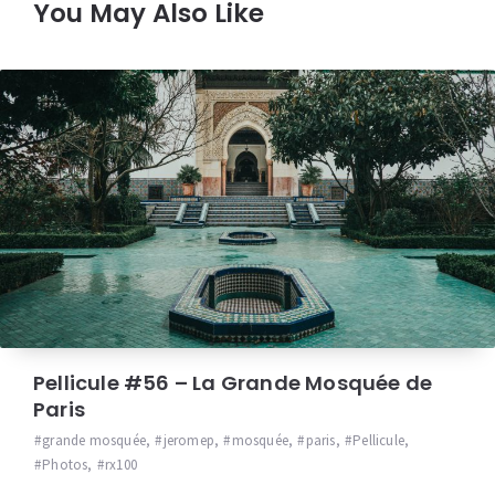
You May Also Like
Pellicule #56 – La Grande Mosquée de
Paris
grande mosquée
,
jeromep
,
mosquée
,
paris
,
Pellicule
,
Photos
,
rx100