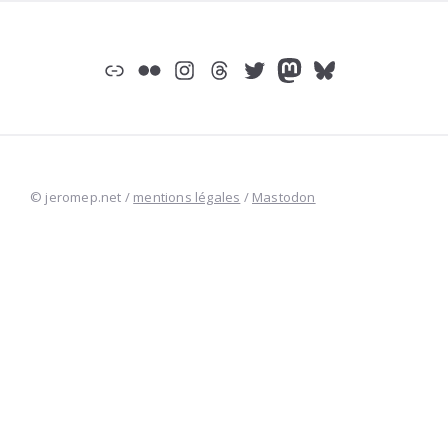
Widgets
Lien
Flickr
Instagram
Threads
Twitter
Mastodon
Bluesky
© jeromep.net /
mentions légales
/
Mastodon