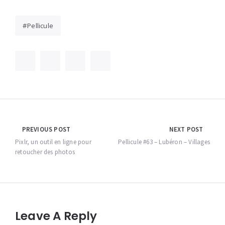
Pellicule
Navigation
PREVIOUS POST
NEXT POST
de
Pixlr, un outil en ligne pour
Pellicule #63 – Lubéron – Villages
retoucher des photos
l’article
Leave A Reply