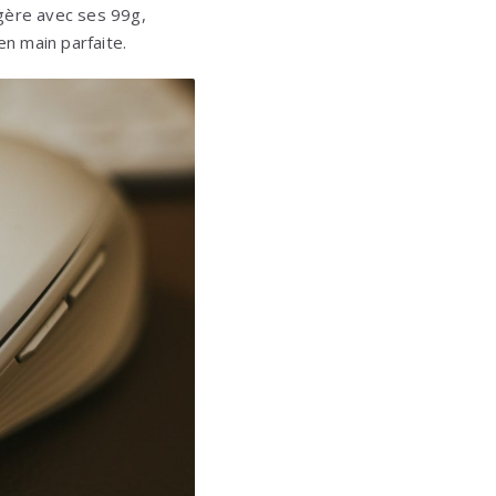
égère avec ses 99g,
n main parfaite.