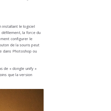
nstallant le logiciel
 défilement, la force du
ement configurer le
outon de la souris peut
tre dans Photoshop ou
pas de « dongle unify »
moins que la version