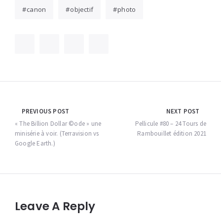
canon
objectif
photo
Navigation
PREVIOUS POST
NEXT POST
de
« The Billion Dollar ©ode » une
Pellicule #80 – 24 Tours de
minisérie à voir. (Terravision vs
Rambouillet édition 2021
l’article
Google Earth.)
Leave A Reply