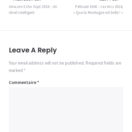
Navigation
de
Amazon Echo Sopt 2024 – Un
Pellicule #106 – Les Arcs 2024,
réveil intelligent
« Que la Montagne est belle ! »
l’article
Leave A Reply
Your email address will not be published. Required fields are
marked *
Commentaire
*