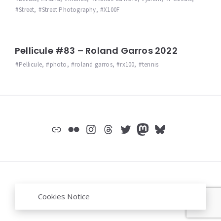
Street
,
Street Photography
,
X100F
Pellicule #83 – Roland Garros 2022
Pellicule
,
photo
,
roland garros
,
rx100
,
tennis
Widgets
Lien
Flickr
Instagram
Threads
Twitter
Mastodon
Bluesky
© jeromep.net /
mentions légales
/
Mastodon
Cookies Notice